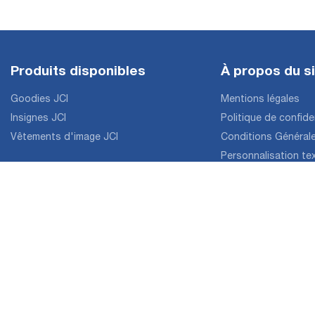
Produits disponibles
À propos du s
Goodies JCI
Mentions légales
Insignes JCI
Politique de confiden
Vêtements d'image JCI
Conditions Général
Personnalisation tex
Contactez-nous