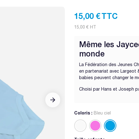
15,00 €
TTC
15,00 €
HT
Même les Jaycee
monde
La Fédération des Jeunes C
en partenariat avec Largeot 
babies peuvent changer le m
Choisi par Hans et Joseph pa










Coloris :
Bleu ciel