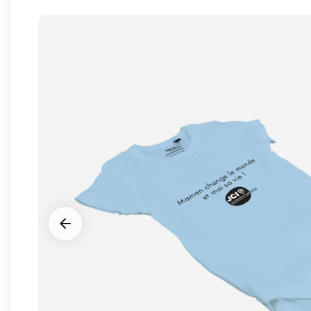









