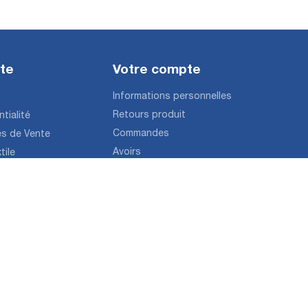
ite
Votre compte
Informations personnelles
Retours produit
tialité
Commandes
es de Vente
Avoirs
tile
Adresses
Bons de réduction
Mes alertes
© Boutique JCEF by
Largeot & Coltin