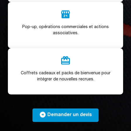
local_convenience_store
Pop-up, opérations commerciales et actions
associatives.
redeem
Coffrets cadeaux et packs de bienvenue pour
intégrer de nouvelles recrues.

Demander un devis