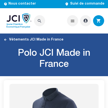


Nous contacter
Suivi de commande




Vêtements JCI Made in France
Polo JCI Made in
France