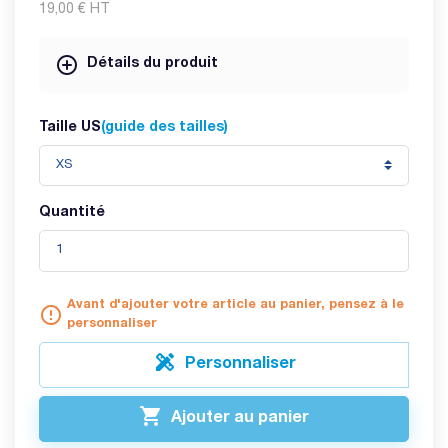
19,00 €
HT
Détails du produit
Taille US
(guide des tailles)
Quantité
Avant d'ajouter votre article au panier, pensez à le
error_outline
personnaliser

Personnaliser

Ajouter au panier