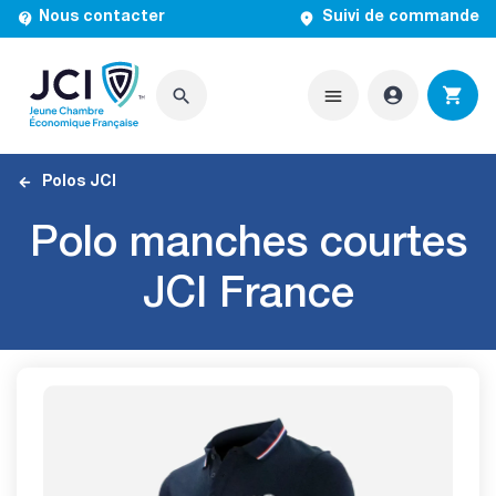


Nous contacter
Suivi de commande




Polos JCI
Polo manches courtes
JCI France