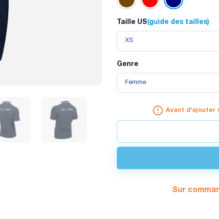
Taille US
(guide des tailles)
Genre
error_outline
Avant d'ajouter 
Sur commande