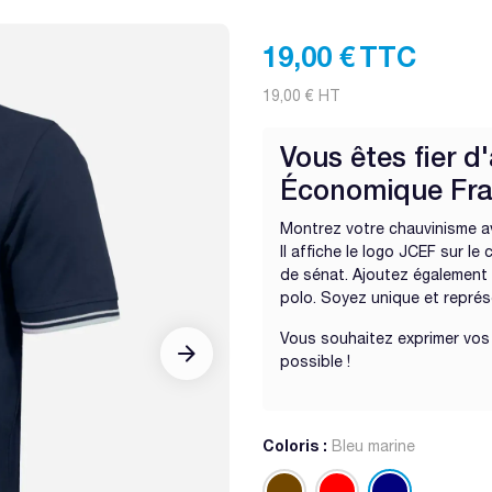
19,00 €
TTC
19,00 €
HT
Vous êtes fier 
Économique Fra
Montrez votre chauvinisme av
Il affiche le logo JCEF sur 
de sénat. Ajoutez également 
polo. Soyez unique et repré
Vous souhaitez exprimer vo



possible !
Coloris :
Bleu marine