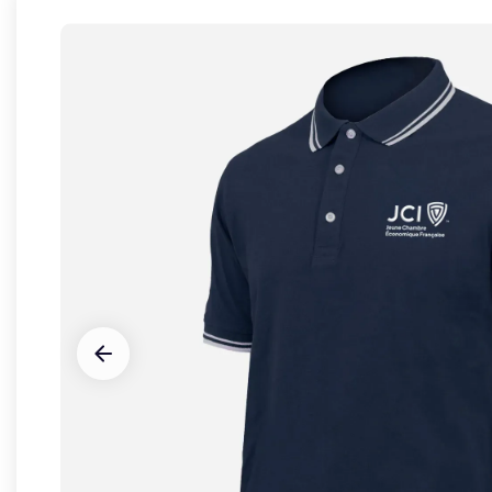


